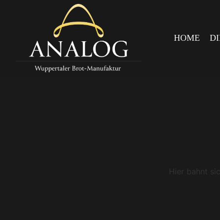
HOME
D
Hier bahnt si